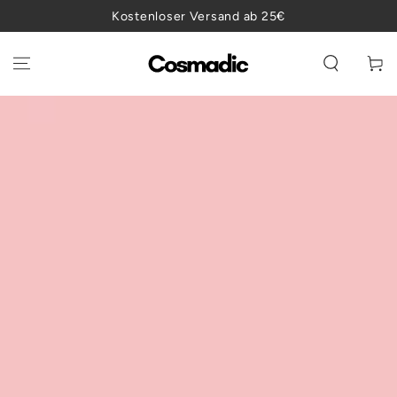
ZUM INHALT
Kostenloser Versand ab 25€
SPRINGEN
Warenko