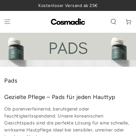
ZUM INHALT
Kostenloser Versand ab 25€
SPRINGEN
Warenko
Kollektion:
Pads
Gezielte Pflege – Pads für jeden Hauttyp
Ob porenverfeinernd, beruhigend oder
feuchtigkeitsspendend: Unsere koreanischen
Gesichtspads sind die perfekte Lösung für eine schnelle,
wirksame Hautpflege ideal bei sensibler, unreiner oder