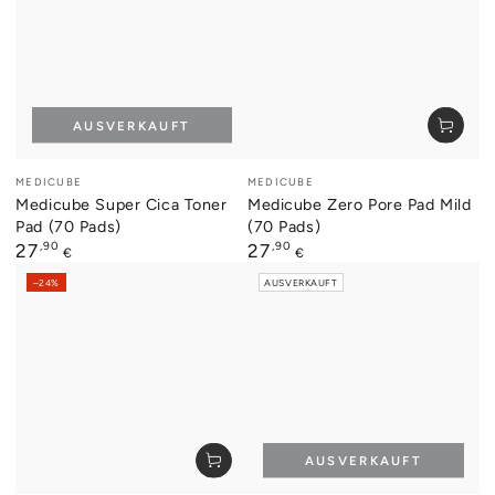
AUSVERKAUFT
Verkäufer/in:
Verkäufer/in:
MEDICUBE
MEDICUBE
Medicube Super Cica Toner
Medicube Zero Pore Pad Mild
Pad (70 Pads)
(70 Pads)
Regulärer
,90
Regulärer
,90
27
27
€
€
Preis
Preis
–24%
AUSVERKAUFT
AUSVERKAUFT