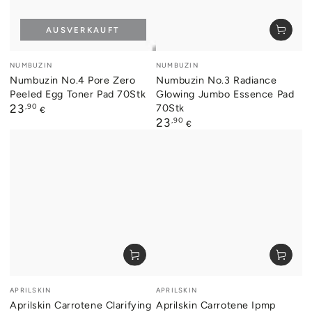
AUSVERKAUFT
Verkäufer/in:
Verkäufer/in:
NUMBUZIN
NUMBUZIN
Numbuzin No.4 Pore Zero
Numbuzin No.3 Radiance
Peeled Egg Toner Pad 70Stk
Glowing Jumbo Essence Pad
Regulärer
,90
70Stk
23
€
Preis
Regulärer
,90
23
€
Preis
Verkäufer/in:
Verkäufer/in:
APRILSKIN
APRILSKIN
Aprilskin Carrotene Clarifying
Aprilskin Carrotene Ipmp