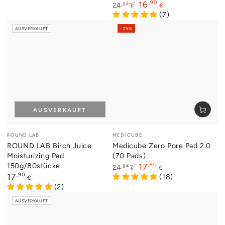
Preis
,90
16
,99
24
€
€
Regulärer
Verkaufspreis
(7)
Preis
AUSVERKAUFT
–29%
AUSVERKAUFT
Verkäufer/in:
Verkäufer/in:
ROUND LAB
MEDICUBE
ROUND LAB Birch Juice
Medicube Zero Pore Pad 2.0
Moisturizing Pad
(70 Pads)
150g/80stücke
,90
17
,99
24
€
€
Regulärer
,90
17
Regulärer
Verkaufspreis
(18)
€
Preis
Preis
(2)
AUSVERKAUFT