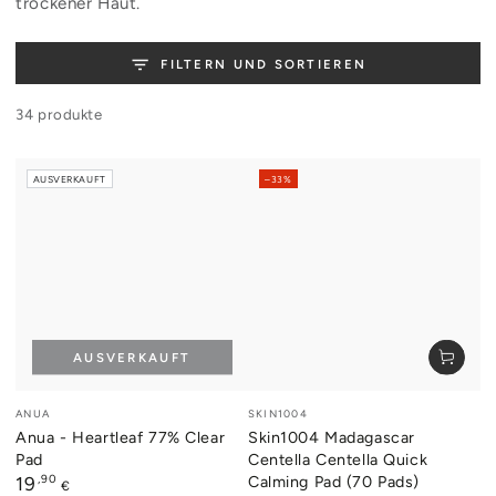
trockener Haut.
FILTERN UND SORTIEREN
34 produkte
AUSVERKAUFT
–33%
AUSVERKAUFT
Verkäufer/in:
Verkäufer/in:
ANUA
SKIN1004
Anua - Heartleaf 77% Clear
Skin1004 Madagascar
Pad
Centella Centella Quick
Regulärer
,90
Calming Pad (70 Pads)
19
€