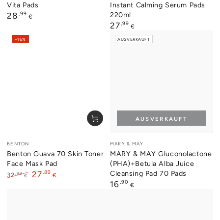
Vita Pads
Instant Calming Serum Pads
Regulärer
,99
220ml
28
€
Preis
Regulärer
,99
27
€
Preis
–16%
AUSVERKAUFT
AUSVERKAUFT
Verkäufer/in:
Verkäufer/in:
BENTON
MARY & MAY
Benton Guava 70 Skin Toner
MARY & MAY Gluconolactone
Face Mask Pad
(PHA)+Betula Alba Juice
,89
Cleansing Pad 70 Pads
27
,99
32
€
€
Regulärer
,90
16
Regulärer
Verkaufspreis
€
Preis
Preis