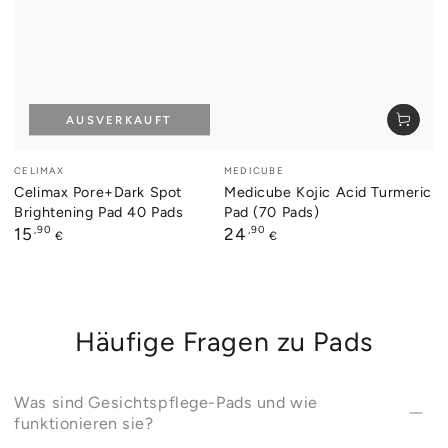
AUSVERKAUFT
Verkäufer/in:
Verkäufer/in:
CELIMAX
MEDICUBE
Celimax Pore+Dark Spot
Medicube Kojic Acid Turmeric
Brightening Pad 40 Pads
Pad (70 Pads)
Regulärer
,90
Regulärer
,90
15
24
€
€
Preis
Preis
Häufige Fragen zu Pads
Was sind Gesichtspflege-Pads und wie
funktionieren sie?