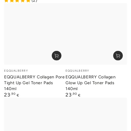
(2)
Verkäufer/in:
Verkäufer/in:
EQQUALBERRY
EQQUALBERRY
EQQUALBERRY Collagen Pore
EQQUALBERRY Collagen
Tight Up Gel Toner Pads
Glow Up Gel Toner Pads
140ml
140ml
Regulärer
,90
Regulärer
,90
23
23
€
€
Preis
Preis