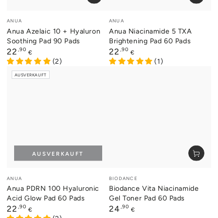
Verkäufer/in:
Verkäufer/in:
ANUA
ANUA
Anua Azelaic 10 + Hyaluron
Anua Niacinamide 5 TXA
Soothing Pad 90 Pads
Brightening Pad 60 Pads
Regulärer
,90
Regulärer
,90
22
22
€
€
Preis
Preis
(2)
(1)
AUSVERKAUFT
AUSVERKAUFT
Verkäufer/in:
Verkäufer/in:
ANUA
BIODANCE
Anua PDRN 100 Hyaluronic
Biodance Vita Niacinamide
Acid Glow Pad 60 Pads
Gel Toner Pad 60 Pads
Regulärer
,90
Regulärer
,90
22
24
€
€
Preis
Preis