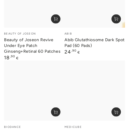
Verkäufer/in:
Verkäufer/in:
BEAUTY OF JOSEON
ABIB
Beauty of Joseon Revive
Abib Glutathiosome Dark Spot
Under Eye Patch
Pad (60 Pads)
Ginseng+Retinal 60 Patches
Regulärer
,90
24
€
Preis
Regulärer
,90
18
€
Preis
Verkäufer/in:
Verkäufer/in:
BIODANCE
MEDICUBE