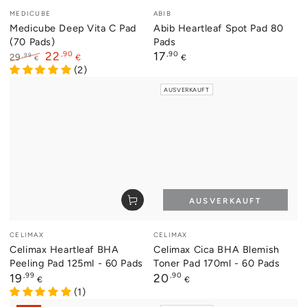
Verkäufer/in:
Verkäufer/in:
MEDICUBE
ABIB
Medicube Deep Vita C Pad
Abib Heartleaf Spot Pad 80
(70 Pads)
Pads
,90
Regulärer
,90
22
17
,99
29
€
€
€
Preis
Regulärer
Verkaufspreis
(2)
Preis
AUSVERKAUFT
AUSVERKAUFT
Verkäufer/in:
Verkäufer/in:
CELIMAX
CELIMAX
Celimax Heartleaf BHA
Celimax Cica BHA Blemish
Peeling Pad 125ml - 60 Pads
Toner Pad 170ml - 60 Pads
Regulärer
,99
Regulärer
,90
19
20
€
€
Preis
Preis
(1)