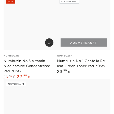
–22%
AUSVERKAUFT
AUSVERKAUFT
Verkäufer/in:
Verkäufer/in:
NUMBUZIN
NUMBUZIN
Numbuzin No.5 Vitamin
Numbuzin No.1 Centella Re-
Niacinamide Concentrated
leaf Green Toner Pad 70Stk
Pad 70Stk
Regulärer
,90
23
€
Preis
,90
22
,99
28
€
€
Regulärer
Verkaufspreis
AUSVERKAUFT
Preis