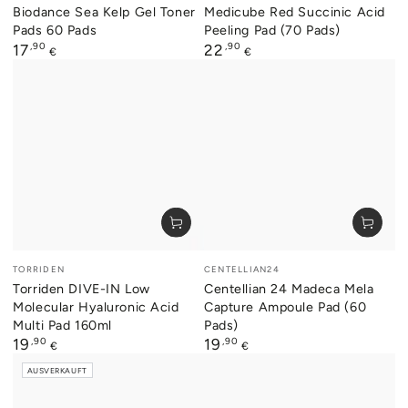
Biodance Sea Kelp Gel Toner
Medicube Red Succinic Acid
Pads 60 Pads
Peeling Pad (70 Pads)
Regulärer
,90
Regulärer
,90
17
22
€
€
Preis
Preis
Verkäufer/in:
Verkäufer/in:
TORRIDEN
CENTELLIAN24
Torriden DIVE-IN Low
Centellian 24 Madeca Mela
Molecular Hyaluronic Acid
Capture Ampoule Pad (60
Multi Pad 160ml
Pads)
Regulärer
,90
Regulärer
,90
19
19
€
€
Preis
Preis
AUSVERKAUFT