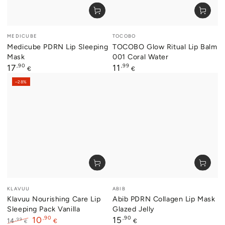
Verkäufer/in:
Verkäufer/in:
MEDICUBE
TOCOBO
Medicube PDRN Lip Sleeping
TOCOBO Glow Ritual Lip Balm
Mask
001 Coral Water
Regulärer
,90
Regulärer
,99
17
11
€
€
Preis
Preis
–28%
Verkäufer/in:
Verkäufer/in:
KLAVUU
ABIB
Klavuu Nourishing Care Lip
Abib PDRN Collagen Lip Mask
Sleeping Pack Vanilla
Glazed Jelly
,90
Regulärer
,90
10
15
,99
14
€
€
€