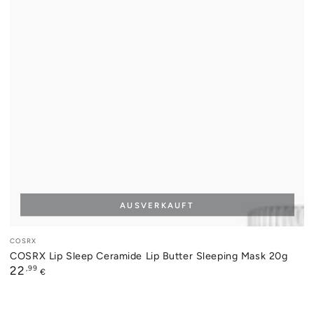
AUSVERKAUFT
Verkäufer/in:
COSRX
COSRX Lip Sleep Ceramide Lip Butter Sleeping Mask 20g
Regulärer
,99
22
€
Preis