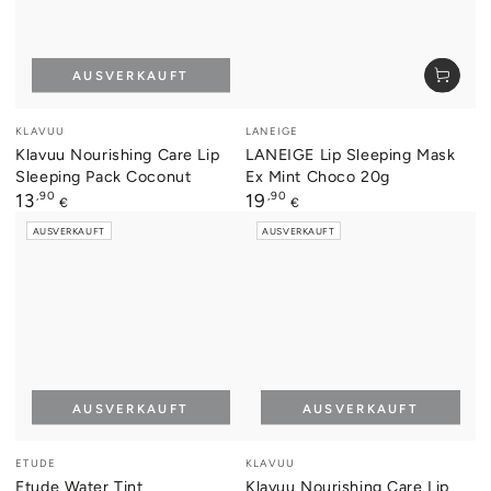
AUSVERKAUFT
Verkäufer/in:
Verkäufer/in:
KLAVUU
LANEIGE
Klavuu Nourishing Care Lip
LANEIGE Lip Sleeping Mask
Sleeping Pack Coconut
Ex Mint Choco 20g
Regulärer
,90
Regulärer
,90
13
19
€
€
Preis
Preis
AUSVERKAUFT
AUSVERKAUFT
AUSVERKAUFT
AUSVERKAUFT
Verkäufer/in:
Verkäufer/in:
ETUDE
KLAVUU
Etude Water Tint
Klavuu Nourishing Care Lip