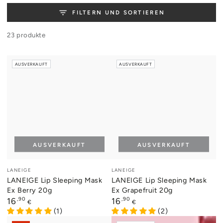
FILTERN UND SORTIEREN
23 produkte
AUSVERKAUFT
AUSVERKAUFT
AUSVERKAUFT
AUSVERKAUFT
Verkäufer/in:
Verkäufer/in:
LANEIGE
LANEIGE
LANEIGE Lip Sleeping Mask
LANEIGE Lip Sleeping Mask
Ex Berry 20g
Ex Grapefruit 20g
Regulärer
,90
Regulärer
,90
16
16
€
€
Preis
Preis
(1)
(2)