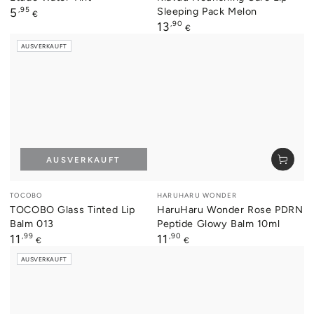
Regulärer
,95
Sleeping Pack Melon
5
€
Preis
Regulärer
,90
13
€
Preis
AUSVERKAUFT
AUSVERKAUFT
Verkäufer/in:
Verkäufer/in:
TOCOBO
HARUHARU WONDER
TOCOBO Glass Tinted Lip
HaruHaru Wonder Rose PDRN
Balm 013
Peptide Glowy Balm 10ml
Regulärer
,99
Regulärer
,90
11
11
€
€
Preis
Preis
AUSVERKAUFT