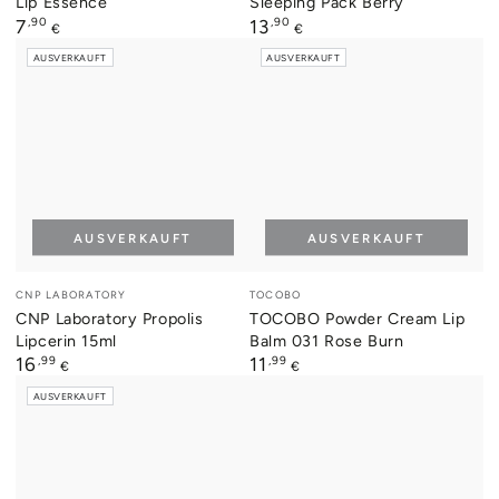
Lip Essence
Sleeping Pack Berry
Regulärer
,90
Regulärer
,90
7
13
€
€
Preis
Preis
AUSVERKAUFT
AUSVERKAUFT
AUSVERKAUFT
AUSVERKAUFT
Verkäufer/in:
Verkäufer/in:
CNP LABORATORY
TOCOBO
CNP Laboratory Propolis
TOCOBO Powder Cream Lip
Lipcerin 15ml
Balm 031 Rose Burn
Regulärer
,99
Regulärer
,99
16
11
€
€
Preis
Preis
AUSVERKAUFT