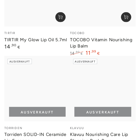
Verkäufer/in:
Verkäufer/in:
TIRTIR
TOCOBO
TIRTIR My Glow Lip Oil 5.7ml
TOCOBO Vitamin Nourishing
Regulärer
,90
Lip Balm
14
€
Preis
,99
11
,90
14
€
€
Regulärer
Verkaufspreis
AUSVERKAUFT
AUSVERKAUFT
Preis
AUSVERKAUFT
AUSVERKAUFT
Verkäufer/in:
Verkäufer/in:
TORRIDEN
KLAVUU
Torriden SOLID-IN Ceramide
Klavuu Nourishing Care Lip