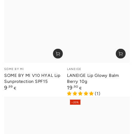
Preis
Regulärer
Verkaufspreis
Preis
Verkäufer/in:
Verkäufer/in:
SOME BY MI
LANEIGE
SOME BY MI V10 HYAL Lip
LANEIGE Lip Glowy Balm
Sunprotection SPF15
Berry 10g
Regulärer
,99
Regulärer
,90
9
19
€
€
Preis
Preis
(1)
–20%