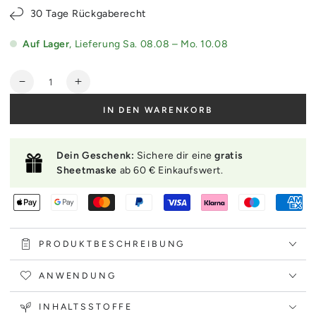
30 Tage Rückgaberecht
Auf Lager
, Lieferung
Sa. 08.08 – Mo. 10.08
Anzahl
Verringere
Erhöhe
die
die
IN DEN WARENKORB
Menge
Menge
für
für
Anua
Anua
Dein Geschenk:
Sichere dir eine
gratis
Zero-
Zero-
Sheetmaske
ab 60 € Einkaufswert.
Cast
Cast
Moisturizing
Moisturizing
Finish
Finish
Sunscreen
Sunscreen
50ml
50ml
PRODUKTBESCHREIBUNG
ANWENDUNG
INHALTSSTOFFE