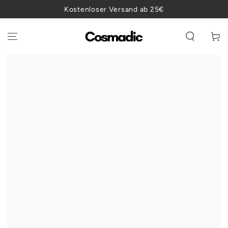
ZUM INHALT
Kostenloser Versand ab 25€
SPRINGEN
Warenko
ZU DEN
PRODUKTINFORMATIONEN
SPRINGEN