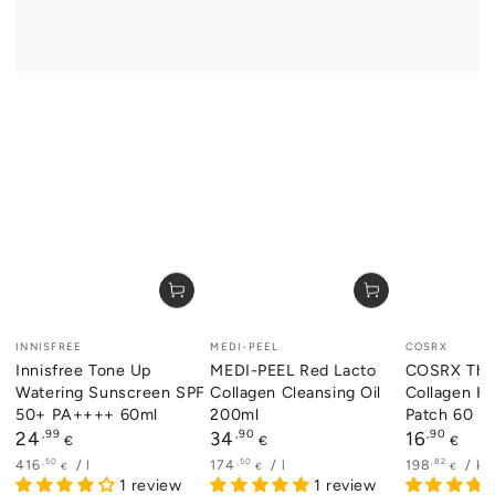
Verkäufer/in:
Verkäufer/in:
Verkäufer/i
INNISFREE
MEDI-PEEL
COSRX
Innisfree Tone Up
MEDI-PEEL Red Lacto
COSRX The 
Watering Sunscreen SPF
Collagen Cleansing Oil
Collagen H
50+ PA++++ 60ml
200ml
Patch 60 P
Regulärer
,99
Regulärer
,90
Regulärer
,90
24
34
16
€
€
€
Preis
Preis
Preis
Stückpreis
pro
Stückpreis
pro
Stückpreis
p
,50
,50
,82
416
/
l
174
/
l
198
/
kg
€
€
€
1 review
1 review