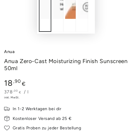
Anua
Anua Zero-Cast Moisturizing Finish Sunscreen
50ml
Regulärer
18
,90
€
Preis
,00
Stückpreis
pro
378
/
l
€
inkl. MwSt.
In 1-2 Werktagen bei dir
Kostenloser Versand ab 25 €
Gratis Proben zu jeder Bestellung