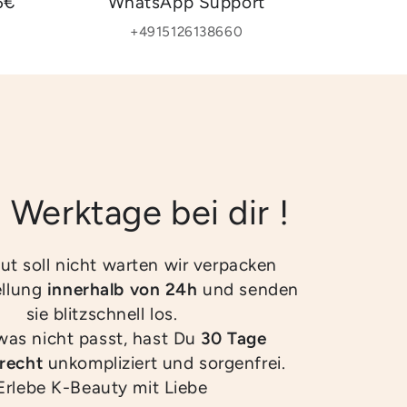
5€
WhatsApp Support
+4915126138660
2 Werktage bei dir !
ut soll nicht warten wir verpacken
ellung
innerhalb von 24h
und senden
sie blitzschnell los.
twas nicht passt, hast Du
30 Tage
recht
unkompliziert und sorgenfrei.
Erlebe K-Beauty mit Liebe