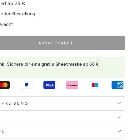
and ab 25 €
jeder Bestellung
erecht
AUSVERKAUFT
nk:
Sichere dir eine
gratis Sheetmaske
ab 60 €
e
.
ng
n
CHREIBUNG
FE