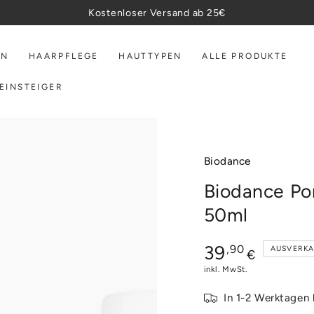
Kostenloser Versand ab 25€
EN
HAARPFLEGE
HAUTTYPEN
ALLE PRODUKTE
EINSTEIGER
Biodance
Biodance Po
50ml
Regulärer
39
,90
AUSVERKA
€
Preis
inkl. MwSt.
In 1-2 Werktagen 