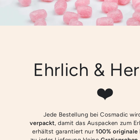
Ehrlich & Her
❤️
Jede Bestellung bei Cosmadic wi
verpackt
, damit das Auspacken zum Erl
erhältst garantiert nur
100% originale
zu jeder Lieferung kleine
Gratisproben