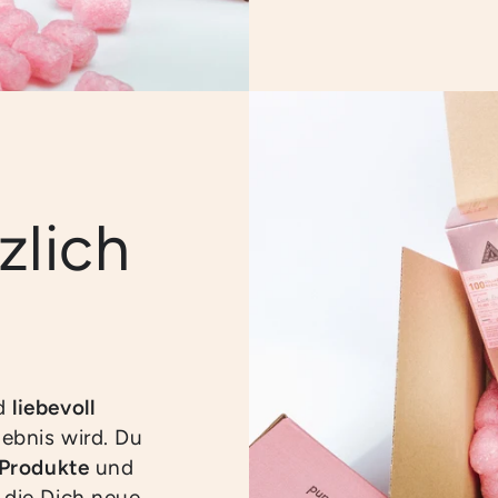
zlich
rd
liebevoll
ebnis wird. Du
 Produkte
und
, die Dich neue