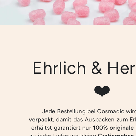
Ehrlich & Her
❤️
Jede Bestellung bei Cosmadic wi
verpackt
, damit das Auspacken zum Erl
erhältst garantiert nur
100% originale
zu jeder Lieferung kleine
Gratisproben