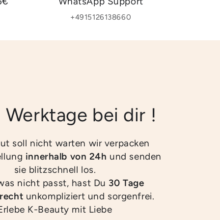
5€
WhatsApp Support
+4915126138660
2 Werktage bei dir !
ut soll nicht warten wir verpacken
ellung
innerhalb von 24h
und senden
sie blitzschnell los.
twas nicht passt, hast Du
30 Tage
recht
unkompliziert und sorgenfrei.
Erlebe K-Beauty mit Liebe