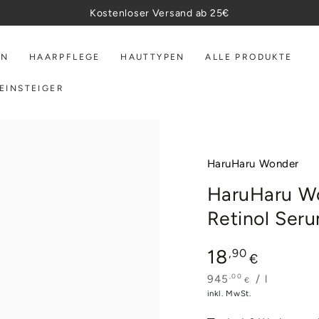
Kostenloser Versand ab 25€
EN
HAARPFLEGE
HAUTTYPEN
ALLE PRODUKTE
EINSTEIGER
HaruHaru Wonder
HaruHaru Wo
Retinol Ser
Regulärer
18
,90
€
Preis
,00
Stückpreis
pro
945
/
l
€
inkl. MwSt.