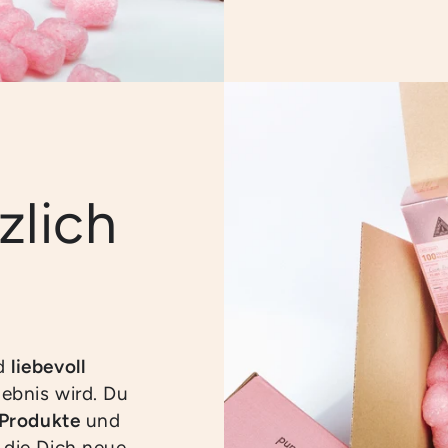
zlich
rd
liebevoll
ebnis wird. Du
 Produkte
und
, die Dich neue