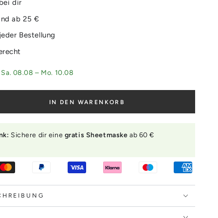
bei dir
and ab 25 €
jeder Bestellung
erecht
g
Sa. 08.08 – Mo. 10.08
IN DEN WARENKORB
nk:
Sichere dir eine
gratis Sheetmaske
ab 60 €
ru
.
CHREIBUNG