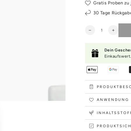
Gratis Proben zu 
30 Tage Rückgab
Anzahl
Verringere
Erhöhe
die
die
Menge
Menge
für
für
Dein Gesche
Isntree
Isntree
Einkaufswert
Hyaluronic
Hyaluro
Acid
Acid
Water
Water
Essence
Essenc
50ml
50ml
PRODUKTBES
ANWENDUNG
INHALTSSTOF
PRODUKTSICH