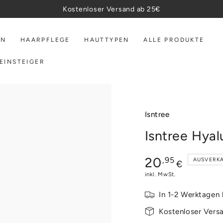
Kostenloser Versand ab 25€
EN
HAARPFLEGE
HAUTTYPEN
ALLE PRODUKTE
EINSTEIGER
Isntree
Isntree Hya
Regulärer
20
,95
AUSVERK
€
Preis
inkl. MwSt.
In 1-2 Werktagen 
Kostenloser Vers