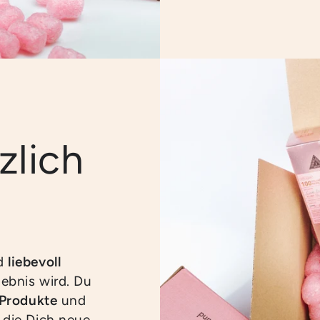
zlich
rd
liebevoll
ebnis wird. Du
 Produkte
und
, die Dich neue