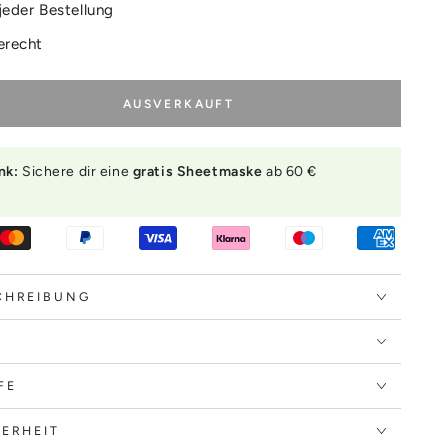
jeder Bestellung
erecht
AUSVERKAUFT
nk:
Sichere dir eine
gratis Sheetmaske
ab 60 €
.
nic
e
CHREIBUNG
FE
ERHEIT