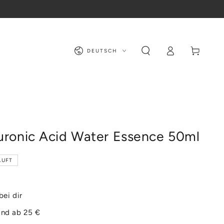
Sprache
Warenkorb
Einloggen
DEUTSCH
luronic Acid Water Essence 50ml
AUFT
bei dir
and ab 25 €