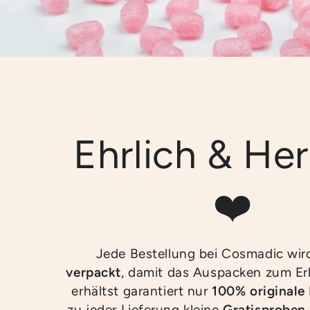
Ehrlich & Her
❤️
Jede Bestellung bei Cosmadic wi
verpackt
, damit das Auspacken zum Erl
erhältst garantiert nur
100% originale
zu jeder Lieferung kleine
Gratisproben