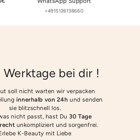
5€
WhatsApp Support
+4915126138660
2 Werktage bei dir !
ut soll nicht warten wir verpacken
ellung
innerhalb von 24h
und senden
sie blitzschnell los.
twas nicht passt, hast Du
30 Tage
recht
unkompliziert und sorgenfrei.
Erlebe K-Beauty mit Liebe