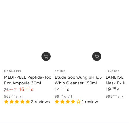
Verkäufer/in:
Verkäufer/in:
Verkäufer/i
MEDI-PEEL
ETUDE
LANEIGE
MEDI-PEEL Peptide-Tox
Etude SoonJung pH 6.5
LANEIGE Li
Bor Ampoule 30ml
Whip Cleanser 150ml
Mask Ex Mi
,90
Regulärer
,90
Regulärer
,90
16
14
19
,99
26
€
€
€
€
Preis
Preis
Regulärer
Verkaufspreis
Stückpreis
pro
Stückpreis
pro
Stückpreis
p
,33
,33
,00
563
/
l
99
/
l
995
/
kg
€
€
€
Preis
2 reviews
1 review