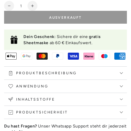
Anzahl
Verringere
Erhöhe
die
die
AUSVERKAUFT
Menge
Menge
für
für
LANEIGE
LANEIGE
Dein Geschenk:
Sichere dir eine
gratis
Water
Water
Sheetmaske
ab 60 € Einkaufswert.
Sleeping
Sleeping
Mask
Mask
Ex
Ex
70ml
70ml
PRODUKTBESCHREIBUNG
ANWENDUNG
INHALTSSTOFFE
PRODUKTSICHERHEIT
Du hast Fragen?
Unser Whatsapp Support steht dir jederzeit