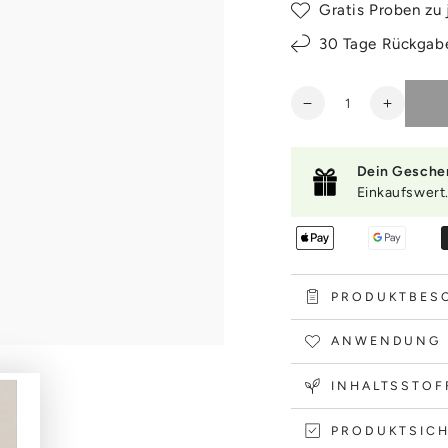
Gratis Proben zu 
30 Tage Rückgab
Anzahl
Verringere
Erhöhe
die
die
Menge
Menge
für
für
Dein Gesche
MARY
MARY
Einkaufswert
&amp;
&amp;
MAY
MAY
Centella
Centella
Asiatica
Asiatica
Serum
Serum
PRODUKTBES
30ml
30ml
ANWENDUNG
INHALTSSTOF
PRODUKTSICH