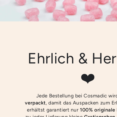
Ehrlich & Her
❤️
Jede Bestellung bei Cosmadic wi
verpackt
, damit das Auspacken zum Erl
erhältst garantiert nur
100% originale
zu jeder Lieferung kleine
Gratisproben