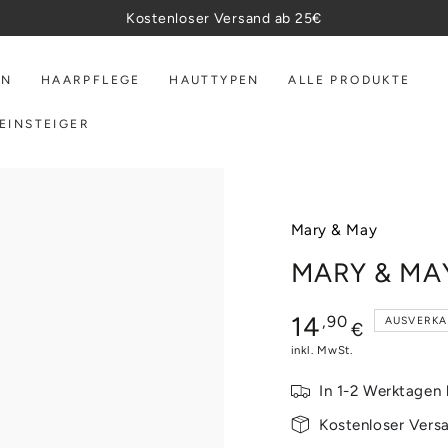
Kostenloser Versand ab 25€
EN
HAARPFLEGE
HAUTTYPEN
ALLE PRODUKTE
EINSTEIGER
Mary & May
MARY & MAY 
Regulärer
14
,90
AUSVERKA
€
Preis
inkl. MwSt.
In 1-2 Werktagen 
Kostenloser Vers