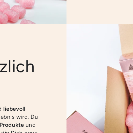
zlich
rd
liebevoll
ebnis wird. Du
 Produkte
und
, die Dich neue