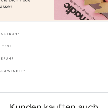
lassen
CA SERUM?
ALTEN?
SERUM?
ANGEWENDET?
Kunden kauften auch