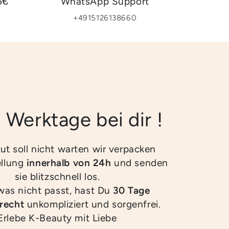
5€
WhatsApp Support
+4915126138660
2 Werktage bei dir !
ut soll nicht warten wir verpacken
ellung
innerhalb von 24h
und senden
sie blitzschnell los.
twas nicht passt, hast Du
30 Tage
recht
unkompliziert und sorgenfrei.
Erlebe K-Beauty mit Liebe