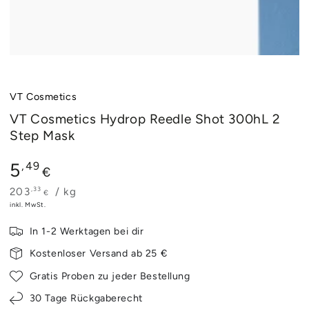
VT Cosmetics
VT Cosmetics Hydrop Reedle Shot 300hL 2
Step Mask
Regulärer
5
,49
€
Preis
,33
Stückpreis
pro
203
/
kg
€
inkl. MwSt.
In 1-2 Werktagen bei dir
Kostenloser Versand ab 25 €
Gratis Proben zu jeder Bestellung
30 Tage Rückgaberecht