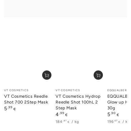
Verkäufer/in:
Verkäufer/in:
Verkäufer/i
VT COSMETICS
VT COSMETICS
EQQUALBERR
VT Cosmetics Reedle
VT Cosmetics Hydrop
EQQUALBER
Shot 700 2Step Mask
Reedle Shot 100hL 2
Glow up Hy
Regulärer
,99
Step Mask
30g
5
€
Preis
Regulärer
,99
Regulärer
,90
4
5
€
€
Preis
Preis
Stückpreis
pro
Stückpreis
pr
,81
,67
184
/
kg
196
/
kg
€
€