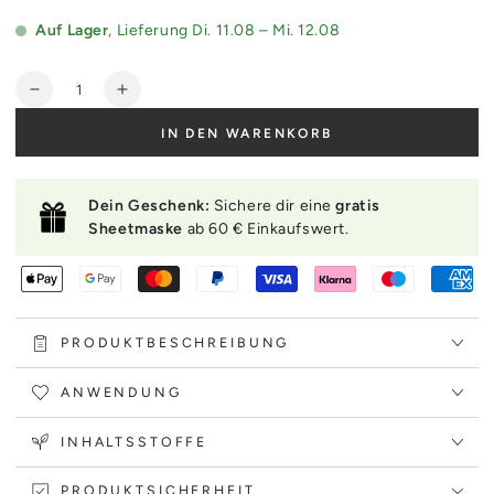
Auf Lager
, Lieferung
Di. 11.08 – Mi. 12.08
Anzahl
Verringere
Erhöhe
die
die
IN DEN WARENKORB
Menge
Menge
für
für
VT
VT
Dein Geschenk:
Sichere dir eine
gratis
Cosmetics
Cosmetics
Sheetmaske
ab 60 € Einkaufswert.
Hydrop
Hydrop
Reedle
Reedle
Shot
Shot
300hL
300hL
2
2
Step
Step
PRODUKTBESCHREIBUNG
Mask
Mask
ANWENDUNG
INHALTSSTOFFE
PRODUKTSICHERHEIT